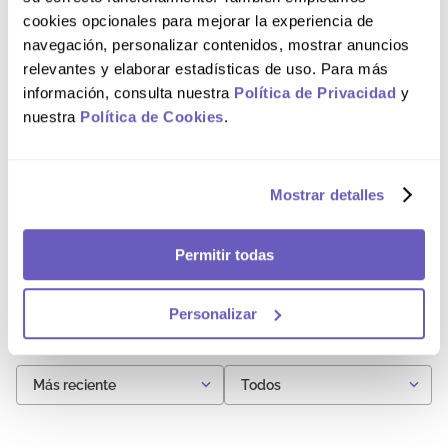
Comentarios
cookies opcionales para mejorar la experiencia de
navegación, personalizar contenidos, mostrar anuncios
Cargando el resumen…
relevantes y elaborar estadísticas de uso. Para más
información, consulta nuestra
Política de Privacidad
y
5 estrellas
0%
nuestra
Política de Cookies
.
4 estrellas
0%
3 estrellas
0%
Mostrar detalles
2 estrellas
0%
Permitir todas
1 estrella
0%
Por favor, inicia sesión para escribir un comentario.
Personalizar
Más reciente
Todos