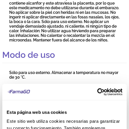
contiene alcanfor y este atraviesa la placenta, por lo que
este medicamento no debe utilizarse durante el embarazo.
No aplicar sobre la piel con heridas ni en las mucosas. No
ingerir ni aplicar directamente en las fosas nasales, los ojos,
la boca o la cara. Sólo para uso externo. No aplicar un
vendaje demasiado ajustado, ni caliente, ni ningún tipo de
calor. Inhalación: No utilizar agua hirviendo para preparar
las inhalaciones. No calentar o recalentar la mezcla en el
microondas. Mantener fuera del alcance de los niños.
Modo de uso
Sólo para uso externo. Almacenar a temperatura no mayor
de 30 °C.
Composición
Cada 100 g contiene: Alcanfor 9.00 g, Mentol 1.35 g,
Esta página web usa cookies
Salicilato de Metilo 0.33 g. Excipientes: Parafina, Aceite de
Pino, Aceite de Eucalipto, Dióxido de Titanio, Vaselina.
Este sitio web utiliza cookies necesarias para garantizar
su correcto funcionamiento. También empleamos