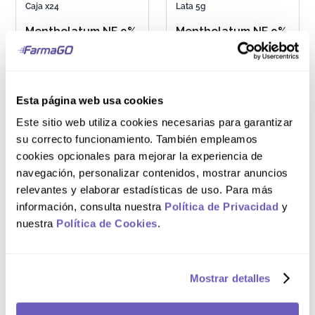
Caja x24
Lata 5g
Mentholatum NF 9%
Mentholatum NF 9%
+ 1.35% + 0.33%
+ 1.35% + 0.33%
Ungüento
Ungüento
Esta página web usa cookies
S/
25
.
90
Este sitio web utiliza cookies necesarias para garantizar
su correcto funcionamiento. También empleamos
NO DISPONIBLE
AGREGAR AL CARRITO
cookies opcionales para mejorar la experiencia de
navegación, personalizar contenidos, mostrar anuncios
relevantes y elaborar estadísticas de uso. Para más
información, consulta nuestra
Política de Privacidad
y
nuestra
Política de Cookies
.
Unidad
Caja x12
Mentholatum NF 9%
Mentholatum NF 9%
+ 1.35% + 0.33%
+ 1.35% + 0.33%
Mostrar detalles
Ungüento
Ungüento