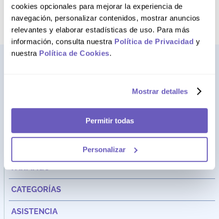
término deseado
cookies opcionales para mejorar la experiencia de
navegación, personalizar contenidos, mostrar anuncios
relevantes y elaborar estadísticas de uso. Para más
información, consulta nuestra
Política de Privacidad
y
nuestra
Política de Cookies
.
Mostrar detalles
Permitir todas
Personalizar
Dirección:
Av. Santa Cecilia Nro. 265 Ate - Lima, Perú
FARMAGO
CATEGORÍAS
ASISTENCIA