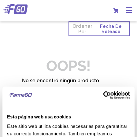
Ordenar
Fecha De
Por
Release
OOPS!
No se encontró ningún producto
¿Qué debo hacer?
Comprueba los términos
ingresados
Esta página web usa cookies
Intenta utilizar una sola palabra
Utiliza términos genéricos en la
Este sitio web utiliza cookies necesarias para garantizar
búsqueda
Intenta buscar sinónimos del
su correcto funcionamiento. También empleamos