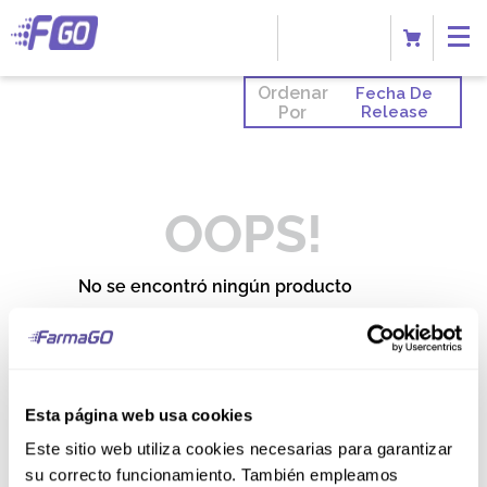
Ordenar
Fecha De
Por
Release
OOPS!
No se encontró ningún producto
¿Qué debo hacer?
Comprueba los términos
ingresados
Esta página web usa cookies
Intenta utilizar una sola palabra
Utiliza términos genéricos en la
Este sitio web utiliza cookies necesarias para garantizar
búsqueda
Intenta buscar sinónimos del
su correcto funcionamiento. También empleamos