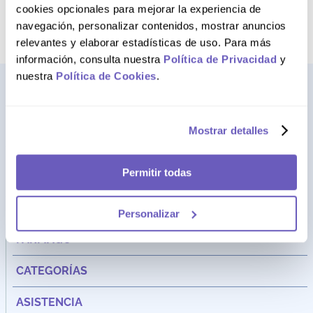
término deseado
cookies opcionales para mejorar la experiencia de
navegación, personalizar contenidos, mostrar anuncios
relevantes y elaborar estadísticas de uso. Para más
información, consulta nuestra
Política de Privacidad
y
nuestra
Política de Cookies
.
Mostrar detalles
Permitir todas
Personalizar
Dirección:
Av. Santa Cecilia Nro. 265 Ate - Lima, Perú
FARMAGO
CATEGORÍAS
ASISTENCIA