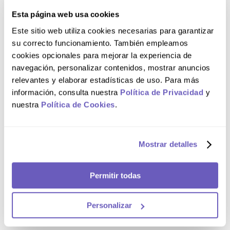
Esta página web usa cookies
Composición
Este sitio web utiliza cookies necesarias para garantizar
su correcto funcionamiento. También empleamos
cookies opcionales para mejorar la experiencia de
MUCOXIDINA® contiene: Aqua (Water); Sorbitol;
Glycerin; PEG-40 Hydrogenated Castor Oil; Propylene
navegación, personalizar contenidos, mostrar anuncios
Glycol; Chlorhexidine Digluconate; Aroma;
relevantes y elaborar estadísticas de uso. Para más
Methylparaben; Sucralose; Propylparaben; Potassium
Acesulfame; CI 42051.
información, consulta nuestra
Política de Privacidad
y
nuestra
Política de Cookies
.
Comentarios
Cargando el resumen…
Mostrar detalles
Por favor, inicia sesión para escribir un comentario.
Permitir todas
Más reciente
Todos
Personalizar