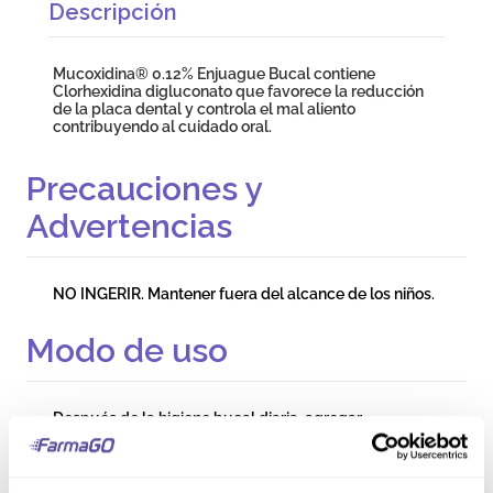
Descripción
Mucoxidina® 0.12% Enjuague Bucal contiene
Clorhexidina digluconato que favorece la reducción
de la placa dental y controla el mal aliento
contribuyendo al cuidado oral.
Precauciones y
Advertencias
NO INGERIR. Mantener fuera del alcance de los niños.
Modo de uso
Después de la higiene bucal diaria, agregar
Mucoxidina® 0.12% Enjuague Bucal sin diluir en el
vaso medidor hasta 15 mL, enjuagándose la boca
durante un minuto. Eliminar sin tragar. No enjuagarse
con agua después de usar.