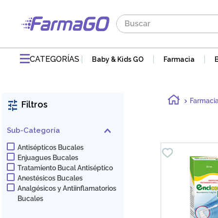
Buscar
TÉRMINOS MÁS BUSCADOS
1
.
maddre
CATEGORÍAS
Baby & Kids GO
Farmacia
2
.
zaidman
3
.
jabon
Farmaci
Filtros
4
.
pvm
5
.
gaseovet
Sub-Categoría
6
.
acnomel
Antisépticos Bucales
Enjuagues Bucales
7
.
mucovit
Tratamiento Bucal Antiséptico
8
.
electrolight
Anestésicos Bucales
Analgésicos y Antiinflamatorios
9
.
doloral
Bucales
10
.
nutribén