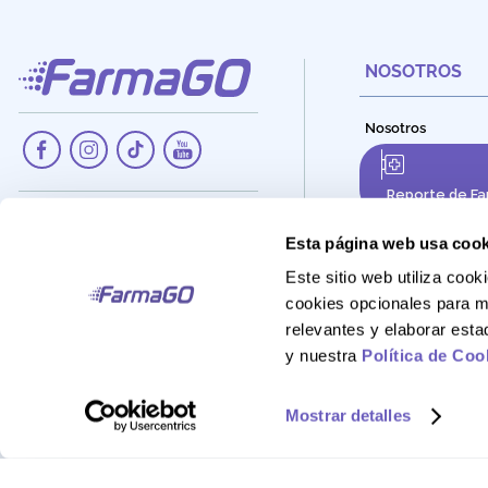
NOSOTROS
Nosotros
Reporte de Fa
Dirección:
Av. Santa Cecilia Nro. 265, Ate -
Esta página web usa cook
Lima, Perú
Este sitio web utiliza co
Teléfono:
cookies opcionales para m
908 895 020
relevantes y elaborar est
Correo:
y nuestra
Política de Coo
Atencionalcliente@farmago.pe
Mostrar detalles