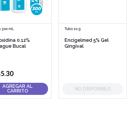
o 300 mL
Tubo 10 g
xidina 0.12%
Encigelmed 5% Gel
ague Bucal
Gingival
35
.
30
AGREGAR AL
NO DISPONIBLE
CARRITO