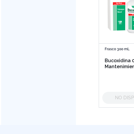
Frasco 300 mL
Bucoxidina 
Mantenimie
Enjuague Bu
NO DIS