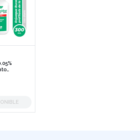
0.05%
nto
cal
PONIBLE