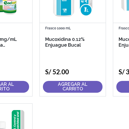
Frasco 1000 mL
Frasc
3 mg/mL
Mucoxidina 0.12%
Muco
ra
Enjuague Bucal
Enju
n Bucal
S/
52
.
00
S/
AR AL
AGREGAR AL
RITO
CARRITO