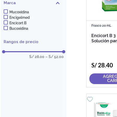
Marca
Mucoxidina
Encigelmed
Encicort B
Frasco 20 mL
Bucoxidina
Encicort B 
Solución pa
Rangos de precio
Pulverizació
S/ 28.00
–
S/ 52.00
S/
28
.
40
AGREG
CAR