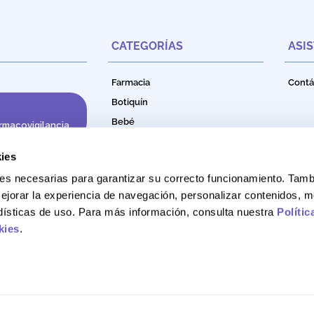
CATEGORÍAS
ASI
Farmacia
Contá
Botiquín
Bebé
rmacovigilancia
Cuidado e Higiene Personal
ies
Nutrición
okies necesarias para garantizar su correcto funcionamiento. Ta
Productos Naturales
ejorar la experiencia de navegación, personalizar contenidos, m
Bebidas Funcionales
adísticas de uso. Para más información, consulta nuestra
Polític
kies
.