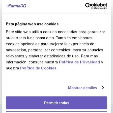
AGREGAR AL CARRITO
AGREGAR AL CARRITO
Esta página web usa cookies
Frasco 330 g
Este sitio web utiliza cookies necesarias para garantizar
su correcto funcionamiento. También empleamos
Warmi Polvo Vainilla
cookies opcionales para mejorar la experiencia de
navegación, personalizar contenidos, mostrar anuncios
relevantes y elaborar estadísticas de uso. Para más
información, consulta nuestra
Política de Privacidad
y
S/
77
.
00
nuestra
Política de Cookies
.
AGREGAR AL CARRITO
Mostrar detalles
Permitir todas