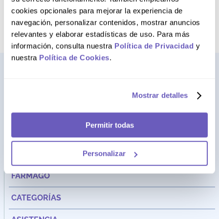
AGREGAR AL CARRITO
cookies opcionales para mejorar la experiencia de
navegación, personalizar contenidos, mostrar anuncios
relevantes y elaborar estadísticas de uso. Para más
información, consulta nuestra
Política de Privacidad
y
nuestra
Política de Cookies
.
Mostrar detalles
Permitir todas
Personalizar
Dirección:
Av. Santa Cecilia Nro. 265 Ate - Lima, Perú
FARMAGO
CATEGORÍAS