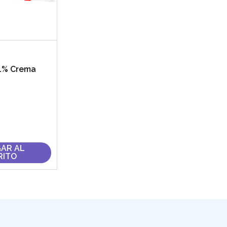
1% Crema
AR AL
RITO