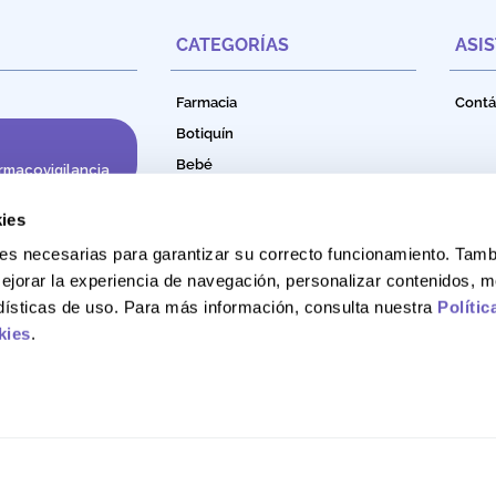
CATEGORÍAS
ASI
Farmacia
Contá
Botiquín
Bebé
rmacovigilancia
Cuidado e Higiene Personal
ies
Nutrición
okies necesarias para garantizar su correcto funcionamiento. Ta
Productos Naturales
ejorar la experiencia de navegación, personalizar contenidos, m
Bebidas Funcionales
adísticas de uso. Para más información, consulta nuestra
Polític
kies
.