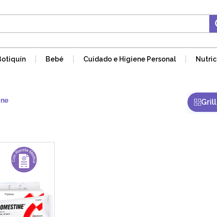
Botiquín
Bebé
Cuidado e Higiene Personal
Nutric
ine