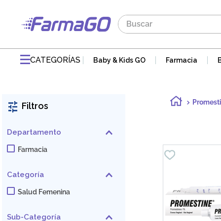
Buscar
TÉRMINOS MÁS BUSCADOS
1
.
maddre
CATEGORÍAS
Baby & Kids GO
Farmacia
2
.
zaidman
3
.
jabon
Promest
Filtros
4
.
pvm
5
.
gaseovet
Departamento
6
.
acnomel
Farmacia
7
.
doloral
Categoría
8
.
electrolight
Salud Femenina
9
.
mucovit
10
.
nutribén
Sub-Categoría