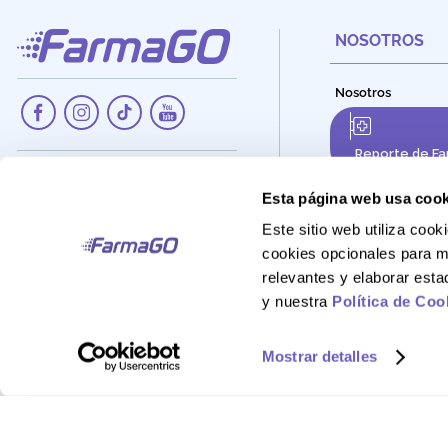
NOSOTROS
Nosotros
Reporte de Fa
Dirección:
Av. Santa Cecilia Nro. 265, Ate -
Esta página web usa cook
Lima, Perú
Este sitio web utiliza co
Teléfono:
cookies opcionales para m
908 895 020
relevantes y elaborar est
Correo:
y nuestra
Política de Coo
Atencionalcliente@farmago.pe
Mostrar detalles
FarmaGo 2025 - Derechos reservados