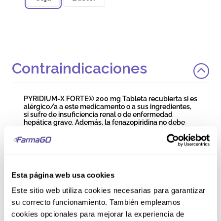
Contraindicaciones
PYRIDIUM-X FORTE® 200 mg Tableta recubierta si es
alérgico/a a este medicamento o a sus ingredientes,
si sufre de insuficiencia renal o de enfermedad
hepática grave. Además, la fenazopiridina no debe
utilizarse en pacientes menores de 16 años de edad,
ya que no se ha establecido su seguridad y eficacia.
Precauciones y
Esta página web usa cookies
Advertencias
Este sitio web utiliza cookies necesarias para garantizar
su correcto funcionamiento. También empleamos
Si tiene o ha tenido anteriormente alguna de las
cookies opcionales para mejorar la experiencia de
siguientes condiciones, comuníquelo a su médico