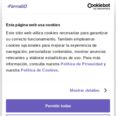
con el champú, ya que pueden reducir su eficacia. No
exceder la dosis recomendada y seguir las
indicaciones de uso.
Modo de uso
Esta página web usa cookies
Este sitio web utiliza cookies necesarias para garantizar
su correcto funcionamiento. También empleamos
Aplicar sobre el cabello húmedo, asegurándose de
cookies opcionales para mejorar la experiencia de
cubrir completamente el cabello y el cuero
cabelludo. Dejar actuar durante 10 minutos. Enjuagar
navegación, personalizar contenidos, mostrar anuncios
bien y secar el cabello de la forma habitual. Se
relevantes y elaborar estadísticas de uso. Para más
recomienda peinar el cabello con un peine para
liendres mientras está húmedo.
información, consulta nuestra
Política de Privacidad
y
nuestra
Política de Cookies
.
Composición
Mostrar detalles
Cada 100 mL de QUITOSO PLUS® contiene:
Permetrina, 1g.
Permitir todas
Comentarios