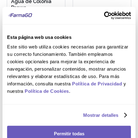
Agua de Colonia
Drowa
S/
7
.
60
S/
6
.
46
15 %
S/
23
.
50
Esta página web usa cookies
Este sitio web utiliza cookies necesarias para garantizar
su correcto funcionamiento. También empleamos
AGREGAR AL CARRITO
AGREGAR AL CARRITO
cookies opcionales para mejorar la experiencia de
navegación, personalizar contenidos, mostrar anuncios
relevantes y elaborar estadísticas de uso. Para más
información, consulta nuestra
Política de Privacidad
y
Frasco 420 mL
Frasco 250 mL
nuestra
Política de Cookies
.
Hinds Enriquecida
Agua de Colonia
Drowa
Mostrar detalles
S/
32
.
00
Permitir todas
S/
13
.
90