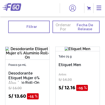
Ordenar
Fecha De
Filtrar
Por
Release
Tubo 75 g
Etiquet Men
Frasco 50 mL
Desodorante
Etiquet Mujer 0%
S/
14
.
30
Aluminio Roll-On
S/
12
.
16
15 %
S/
16
.
00
S/
13
.
60
15 %