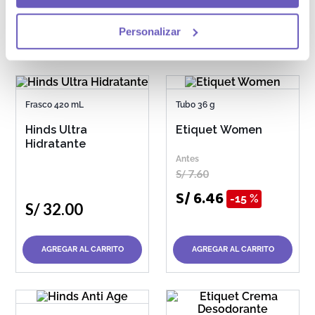
Personalizar
AGREGAR AL CARRITO
AGREGAR AL CARRITO
Frasco 420 mL
Tubo 36 g
Hinds Ultra
Etiquet Women
Hidratante
S/
7
.
60
S/
6
.
46
15 %
S/
32
.
00
AGREGAR AL CARRITO
AGREGAR AL CARRITO