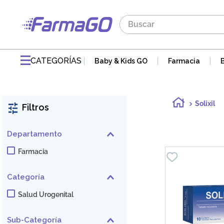
Buscar
TÉRMINOS MÁS BUSCADOS
1
.
maddre
CATEGORÍAS
Baby & Kids GO
Farmacia
2
.
zaidman
3
.
jabon
Solixil
Filtros
4
.
pvm
5
.
gaseovet
Departamento
6
.
acnomel
Farmacia
7
.
mucovit
Categoría
8
.
electrolight
Salud Urogenital
9
.
doloral
10
.
nutribén
Sub-Categoría