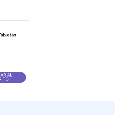
 Tabletas
AR AL
RITO