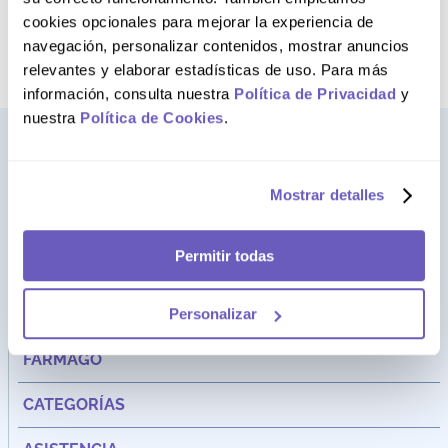
AGREGAR AL CARRITO
AGREGAR AL CARRITO
cookies opcionales para mejorar la experiencia de
navegación, personalizar contenidos, mostrar anuncios
relevantes y elaborar estadísticas de uso. Para más
información, consulta nuestra
Política de Privacidad
y
nuestra
Política de Cookies
.
Mostrar detalles
Permitir todas
Personalizar
Dirección:
Av. Santa Cecilia Nro. 265 Ate - Lima, Perú
FARMAGO
CATEGORÍAS