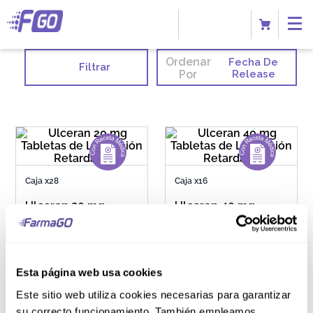
Ordenar
Fecha De
Filtrar
Por
Release
Caja x28
Caja x16
Ulceran 20 mg
Ulceran 40 mg
Tabletas de
Tabletas de
Liberación
Liberación
Retardada
Retardada
Esta página web usa cookies
S/
85
.
00
S/
80
.
00
Este sitio web utiliza cookies necesarias para garantizar
su correcto funcionamiento. También empleamos