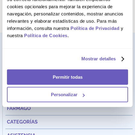
AGREGAR AL CARRITO
AGREGAR AL CARRITO
cookies opcionales para mejorar la experiencia de
navegación, personalizar contenidos, mostrar anuncios
relevantes y elaborar estadísticas de uso. Para más
información, consulta nuestra
Política de Privacidad
y
nuestra
Política de Cookies
.
Mostrar detalles
Permitir todas
Personalizar
Dirección:
Av. Santa Cecilia Nro. 265 Ate - Lima, Perú
FARMAGO
CATEGORÍAS