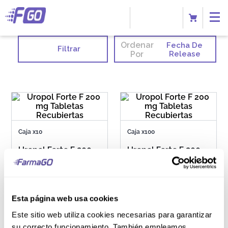
Ordenar
Fecha De
Filtrar
Por
Release
Caja x10
Caja x100
Uropol Forte F 200
Uropol Forte F 200
mg Tabletas
mg Tabletas
Recubiertas
Recubiertas
Esta página web usa cookies
S/
26
.
00
S/
242
.
00
Este sitio web utiliza cookies necesarias para garantizar
su correcto funcionamiento. También empleamos