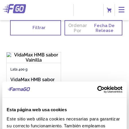
Ordenar
Fecha De
Filtrar
Por
Release
Lata 400 g
VidaMax HMB sabor
Vainilla
Esta página web usa cookies
S/
81
.
90
Este sitio web utiliza cookies necesarias para garantizar
su correcto funcionamiento. También empleamos
AGREGAR AL CARRITO