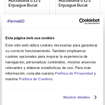
Mucoxidina 0.12%
Mucoxidina 0.12%
Enjuague Bucal
Enjuague Bucal
S/
52
.
00
S/
35
.
30
Esta página web usa cookies
AGREGAR AL CARRITO
AGREGAR AL CARRITO
Este sitio web utiliza cookies necesarias para garantizar
su correcto funcionamiento. También empleamos
cookies opcionales para mejorar la experiencia de
navegación, personalizar contenidos, mostrar anuncios
relevantes y elaborar estadísticas de uso. Para más
Frasco 120 mL
información, consulta nuestra
Política de Privacidad
y
Plasyodine Bucal
nuestra
Política de Cookies
.
10% Solución Tópica
Mostrar detalles