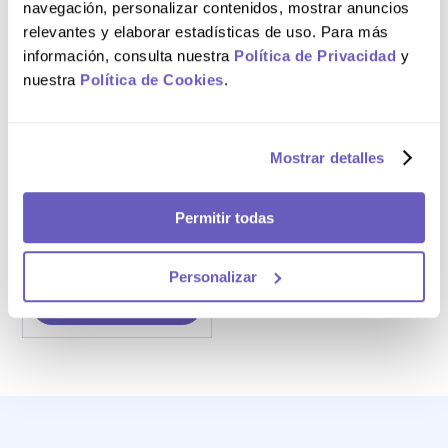
navegación, personalizar contenidos, mostrar anuncios
relevantes y elaborar estadísticas de uso. Para más
información, consulta nuestra
Política de Privacidad
y
nuestra
Política de Cookies
.
Caja x100
Equalax 5 mg
Tabletas de
Mostrar detalles
Liberación
Retardada
Permitir todas
S/
73
.
00
Personalizar
AGREGAR AL CARRITO