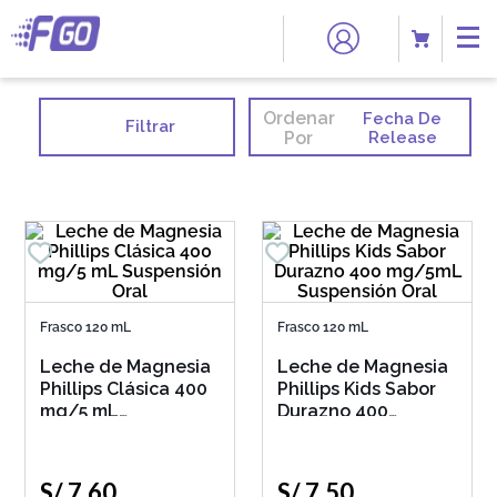
Ordenar
Fecha De
Filtrar
Por
Release
Frasco 120 mL
Frasco 120 mL
Leche de Magnesia
Leche de Magnesia
Phillips Clásica 400
Phillips Kids Sabor
mg/5 mL
Durazno 400
Suspensión Oral
mg/5mL Suspensión
Oral
S/
7
.
60
S/
7
.
50