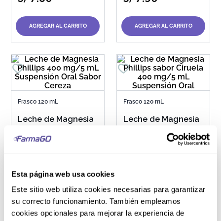
AGREGAR AL CARRITO
AGREGAR AL CARRITO
Frasco 120 mL
Frasco 120 mL
Leche de Magnesia
Leche de Magnesia
Phillips 400 mg/5
Phillips sabor
mL Suspensión Oral
Ciruela 400 mg/5
Sabor Cereza
mL Suspensión Oral
S/
7
.
50
S/
7
.
50
Esta página web usa cookies
Este sitio web utiliza cookies necesarias para garantizar
su correcto funcionamiento. También empleamos
AGREGAR AL CARRITO
AGREGAR AL CARRITO
cookies opcionales para mejorar la experiencia de