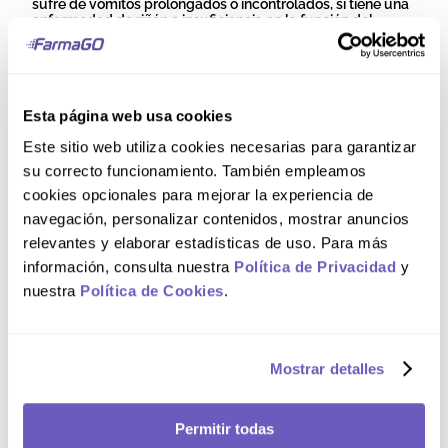
sufre de vómitos prolongados o incontrolados, si tiene una
enfermedad de riñón o insuficiencia en la función del
hígado, o si padece diabetes. Se han reportado reacciones
adversas en la piel con el uso de este producto, la mayoría
han sido leves o moderadas, pero si experimenta
reacciones graves en la piel, el tratamiento debe
interrumpirse de inmediato. Para mayor información, leer el
Esta página web usa cookies
inserto.
Este sitio web utiliza cookies necesarias para garantizar
Composición
su correcto funcionamiento. También empleamos
cookies opcionales para mejorar la experiencia de
navegación, personalizar contenidos, mostrar anuncios
Cada SOBRE de CADOTRIL® 10 de 1 g contiene:
relevantes y elaborar estadísticas de uso. Para más
Racecadotrilo, 10 mg.
información, consulta nuestra
Política de Privacidad
y
Comentarios
nuestra
Política de Cookies
.
Cargando el resumen…
Mostrar detalles
Por favor, inicia sesión para escribir un comentario.
Permitir todas