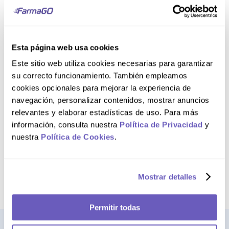
NO DISPONIBLE
AGREGAR AL CARRITO
Esta página web usa cookies
Este sitio web utiliza cookies necesarias para garantizar
Caja x10
su correcto funcionamiento. También empleamos
Caja x18
Cadotril 100 mg
cookies opcionales para mejorar la experiencia de
Cadotril Lactantes
Cápsulas
navegación, personalizar contenidos, mostrar anuncios
10 mg/1 g Gránulos
relevantes y elaborar estadísticas de uso. Para más
para Suspensión
información, consulta nuestra
Política de Privacidad
y
Oral Sobres
nuestra
Política de Cookies
.
NO DISPONIBLE
NO DISPONIBLE
Mostrar detalles
Permitir todas