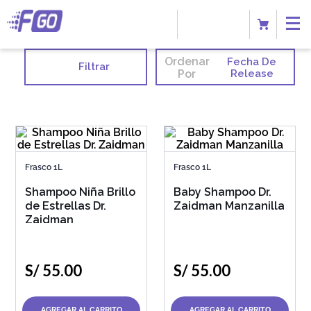
Ordenar
Fecha De
Filtrar
Por
Release
Frasco 1L
Frasco 1L
Shampoo Niña Brillo
Baby Shampoo Dr.
de Estrellas Dr.
Zaidman Manzanilla
Zaidman
S/
55
.
00
S/
55
.
00
AGREGAR AL CARRITO
AGREGAR AL CARRITO