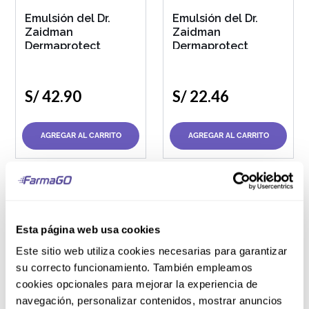
Emulsión del Dr.
Emulsión del Dr.
Zaidman
Zaidman
Dermaprotect
Dermaprotect
S/
42
.
90
S/
22
.
46
AGREGAR AL CARRITO
AGREGAR AL CARRITO
Pote 50 g
Paquete x192
Esta página web usa cookies
Emulsión del Dr.
Baby Pañitos
Este sitio web utiliza cookies necesarias para garantizar
Zaidman
Húmedos Dr.
su correcto funcionamiento. También empleamos
Dermaprotect
Zaidman
cookies opcionales para mejorar la experiencia de
navegación, personalizar contenidos, mostrar anuncios