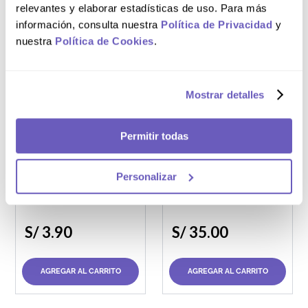
S/
30
.
00
S/
20
.
50
relevantes y elaborar estadísticas de uso. Para más
información, consulta nuestra
Política de Privacidad
y
nuestra
Política de Cookies
.
AGREGAR AL CARRITO
AGREGAR AL CARRITO
Mostrar detalles
Barra 80 g
Frasco 750 mL
Permitir todas
Jabón de Glicerina
Baby Shampoo
Dr. Zaidman
Original del Dr.
Personalizar
Zaidman
S/
3
.
90
S/
35
.
00
AGREGAR AL CARRITO
AGREGAR AL CARRITO