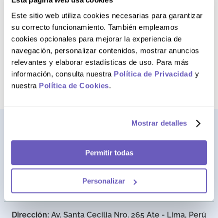
Bucoxidina 0.05%
Mantenimiento
Este sitio web utiliza cookies necesarias para garantizar
Enjuague Bucal
su correcto funcionamiento. También empleamos
cookies opcionales para mejorar la experiencia de
navegación, personalizar contenidos, mostrar anuncios
relevantes y elaborar estadísticas de uso. Para más
NO DISPONIBLE
información, consulta nuestra
Política de Privacidad
y
nuestra
Política de Cookies
.
Mostrar detalles
Permitir todas
Personalizar
Dirección:
Av. Santa Cecilia Nro. 265 Ate - Lima, Perú