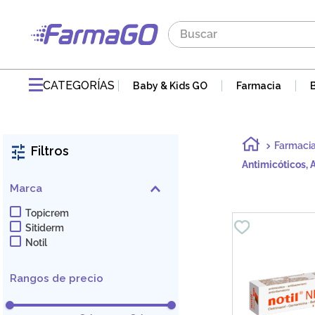
Buscar
TÉRMINOS MÁS BUSCADOS
1
.
maddre
CATEGORÍAS
Baby & Kids GO
Farmacia
2
.
zaidman
3
.
jabon
Farmaci
Filtros
4
.
pvm
Antimicóticos, A
5
.
gaseovet
Marca
6
.
acnomel
Topicrem
Sitiderm
7
.
doloral
Notil
8
.
electrolight
Rangos de precio
9
.
mucovit
10
.
nutribén