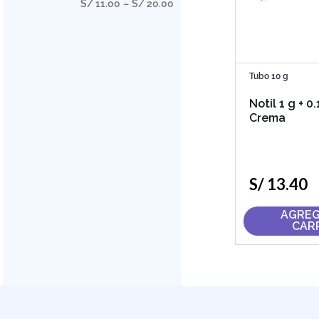
S/ 11.00
–
S/ 20.00
Tubo 10 g
Notil 1 g + 0.
Crema
S/
13
.
40
AGREG
CAR