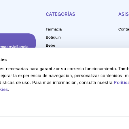
CATEGORÍAS
ASI
Farmacia
Contá
Botiquín
Bebé
rmacovigilancia
Cuidado e Higiene Personal
ies
Nutrición
okies necesarias para garantizar su correcto funcionamiento. Ta
Productos Naturales
ejorar la experiencia de navegación, personalizar contenidos, m
Bebidas Funcionales
adísticas de uso. Para más información, consulta nuestra
Polític
kies
.