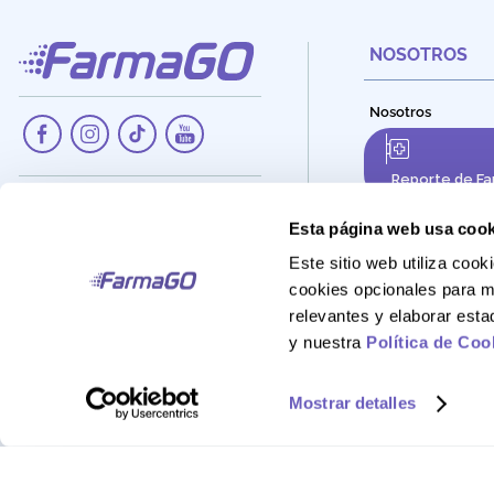
NOSOTROS
Nosotros
Reporte de Fa
Dirección:
Av. Santa Cecilia Nro. 265, Ate -
Esta página web usa cook
Lima, Perú
Este sitio web utiliza co
Teléfono:
cookies opcionales para m
908 895 020
relevantes y elaborar est
Correo:
y nuestra
Política de Coo
Atencionalcliente@farmago.pe
Mostrar detalles