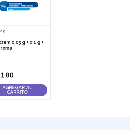
10 g
crem 0.05 g + 0.1 g +
Crema
11
.
80
AGREGAR AL
CARRITO