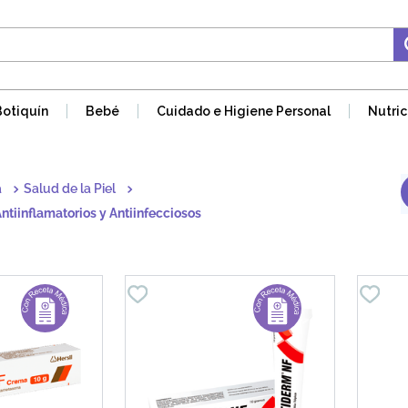
Botiquín
Bebé
Cuidado e Higiene Personal
Nutric
a
Salud de la Piel
ntiinflamatorios y Antiinfecciosos