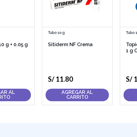
Tubo 10 g
Tubo 
10 g + 0.05 g
Sitiderm NF Crema
Topi
1 g 
S/
11
.
80
S/
AR AL
AGREGAR AL
RITO
CARRITO