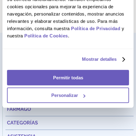
NO DISPONIBLE
AGREGAR AL CARRITO
cookies opcionales para mejorar la experiencia de
navegación, personalizar contenidos, mostrar anuncios
relevantes y elaborar estadísticas de uso. Para más
información, consulta nuestra
Política de Privacidad
y
nuestra
Política de Cookies
.
Mostrar detalles
Permitir todas
Personalizar
Dirección:
Av. Santa Cecilia Nro. 265 Ate - Lima, Perú
FARMAGO
CATEGORÍAS