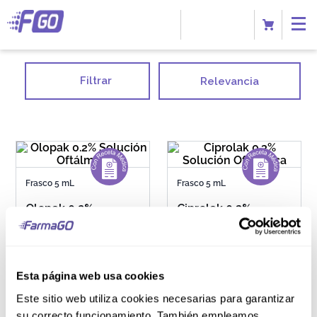
Filtrar
Relevancia
Frasco 5 mL
Frasco 5 mL
Olopak 0.2%
Ciprolak 0.3%
Solución Oftálmica
Solución Oftálmica
Esta página web usa cookies
S/
96
.
10
Este sitio web utiliza cookies necesarias para garantizar
su correcto funcionamiento. También empleamos