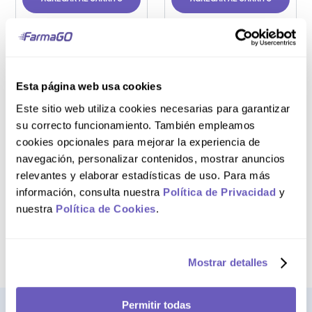
Frasco 20 mL
Esta página web usa cookies
Ferrosil 50 mg/mL
Este sitio web utiliza cookies necesarias para garantizar
Solución Oral
su correcto funcionamiento. También empleamos
cookies opcionales para mejorar la experiencia de
navegación, personalizar contenidos, mostrar anuncios
relevantes y elaborar estadísticas de uso. Para más
S/
34
.
80
información, consulta nuestra
Política de Privacidad
y
nuestra
Política de Cookies
.
AGREGAR AL CARRITO
Mostrar detalles
Permitir todas