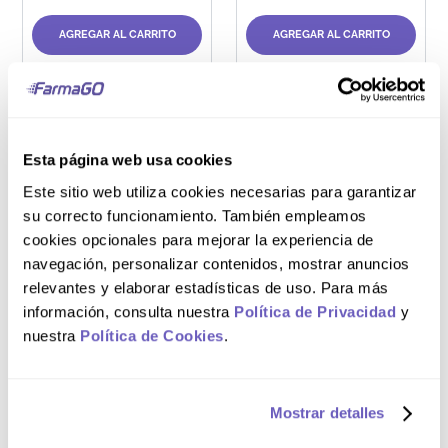
AGREGAR AL CARRITO
AGREGAR AL CARRITO
Esta página web usa cookies
Frasco 120 mL
Frasco 120 mL
Este sitio web utiliza cookies necesarias para garantizar
su correcto funcionamiento. También empleamos
Leche de Magnesia
Leche de Magnesia
cookies opcionales para mejorar la experiencia de
Phillips 400 mg/5
Phillips sabor
mL Suspensión Oral
Ciruela 400 mg/5
navegación, personalizar contenidos, mostrar anuncios
Sabor Cereza
mL Suspensión Oral
relevantes y elaborar estadísticas de uso. Para más
información, consulta nuestra
Política de Privacidad
y
S/
7
.
50
S/
7
.
50
nuestra
Política de Cookies
.
AGREGAR AL CARRITO
AGREGAR AL CARRITO
Mostrar detalles