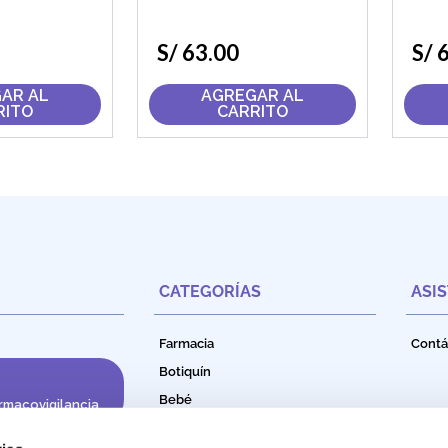
S/
63
.
00
S/
AR AL
AGREGAR AL
RITO
CARRITO
CATEGORÍAS
ASI
Farmacia
Contá
Botiquín
Bebé
rmacovigilancia
Cuidado e Higiene Personal