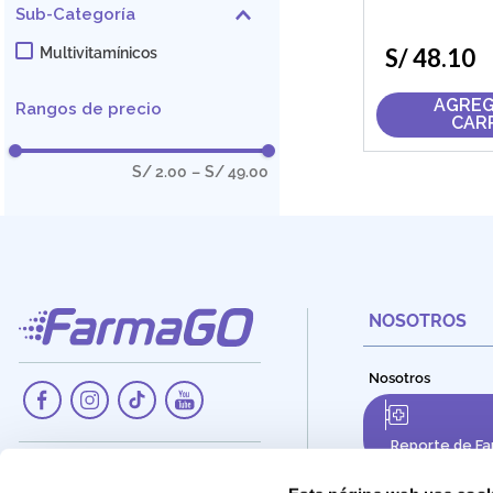
Sub-Categoría
S/
48
.
10
Multivitamínicos
AGREG
Rangos de precio
CAR
S/ 2.00
–
S/ 49.00
NOSOTROS
Nosotros
Reporte de Fa
Dirección:
Av. Santa Cecilia Nro. 265, Ate -