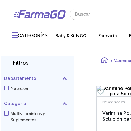
Buscar
TÉRMINOS MÁS BUSCADOS
1
.
maddre
CATEGORÍAS
Baby & Kids GO
Farmacia
2
.
zaidman
3
.
jabon
Varimine
Filtros
4
.
pvm
5
.
gaseovet
Departamento
6
.
acnomel
Nutricion
7
.
doloral
Frasco 200 mL
Categoría
8
.
electrolight
Varimine Pol
Multivitamínicos y
9
.
mucovit
Solución pa
Suplementos
Oral
10
.
nutribén