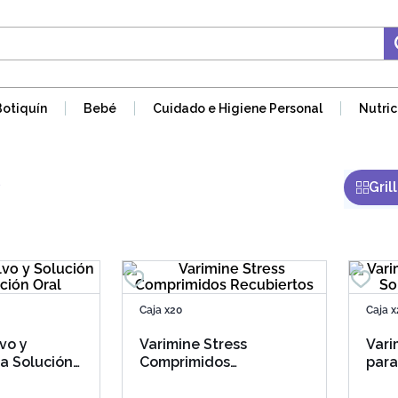
Botiquín
Bebé
Cuidado e Higiene Personal
Nutric
Caja x20
Caja x
vo y
Varimine Stress
Vari
ra Solución
Comprimidos
para
Recubiertos
Sobr