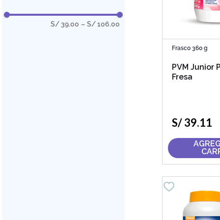
S/ 39.00
–
S/ 106.00
Frasco 360 g
PVM Junior 
Fresa
S/
39
.
11
AGREG
CAR