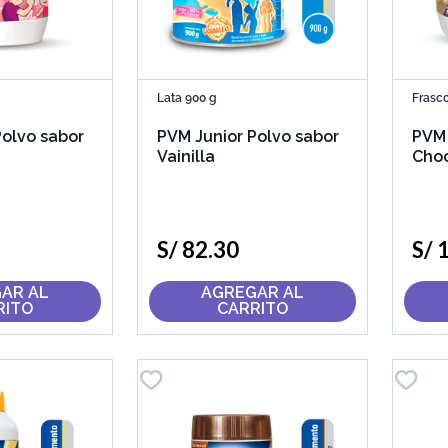
Lata 900 g
Frasc
Polvo sabor
PVM Junior Polvo sabor
PVM 
Vainilla
Cho
S/
82
.
30
S/
AR AL
AGREGAR AL
RITO
CARRITO