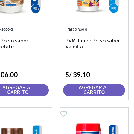
o 1000 g
Frasco 360 g
Polvo sabor
PVM Junior Polvo sabor
colate
Vainilla
106
.
00
S/
39
.
10
AGREGAR AL
AGREGAR AL
CARRITO
CARRITO