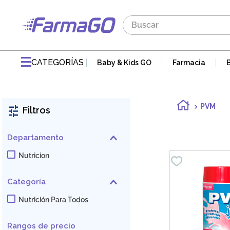
Buscar
TÉRMINOS MÁS BUSCADOS
1
.
maddre
CATEGORÍAS
Baby & Kids GO
Farmacia
2
.
zaidman
3
.
jabon
PVM
Filtros
4
.
pvm
5
.
gaseovet
Departamento
6
.
acnomel
Nutricion
7
.
mucovit
Categoría
8
.
doloral
Nutrición Para Todos
9
.
electrolight
10
.
nutribén
Rangos de precio