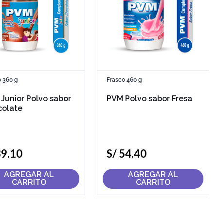
o 360 g
Frasco 460 g
Junior Polvo sabor
PVM Polvo sabor Fresa
colate
39
.
10
S/
54
.
40
AGREGAR AL
AGREGAR AL
CARRITO
CARRITO