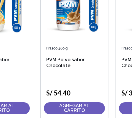
Frasco 460 g
Frasc
abor
PVM Polvo sabor
PVM 
Chocolate
Cho
S/
54
.
40
S/
AR AL
AGREGAR AL
RITO
CARRITO